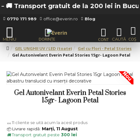
 Transport gratuit de la 200 lei in Bucuresti
0770 171 989
office@everin.ro
Blog
GEL UNGHII UV / LED (toate)
Gel cu Flori - Petal Stories
Gel Autonivelant Everin Petal Stories 15gr- Lagoon Petal
Nou
Gel Autonivelant Everin Petal Stories
15gr- Lagoon Petal
11
cliente se uită acum la acest produs
👀
Livrare rapidă:
Marți, 11 August
📦
Transport gratuit peste
300 lei
🚚