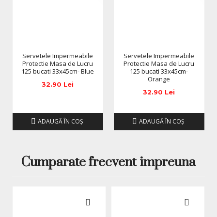
Nuanța 26 se remarcă printr-un ton cald, delicat și luminos,
situat între galben pastel, portocaliu foarte deschis și
peach soft. Este o culoare potrivită pentru persoanele care
preferă manichiuri luminoase, dar nu vor un neon foarte
puternic. Efectul vizual este curat, feminin și modern, ceea
ce face ca această ojă să fie potrivită atât pentru
Servetele Impermeabile
Servetele Impermeabile
Protectie Masa de Lucru
Protectie Masa de Lucru
manichiuri simple, cât și pentru modele creative.
125 bucati 33x45cm- Blue
125 bucati 33x45cm-
Orange
Pe unghii scurte, Oja Semipermanentă Everin Neon 26
32.90 Lei
oferă un aspect îngrijit, aerat și vesel. Pe unghii lungi, în
32.90 Lei
forme precum migdală, oval, coffin sau ballerina, nuanța
capătă mai multă eleganță și poate deveni baza perfectă
pentru designuri cu flori, linii fine, top coat decorativ, glitter
ADAUGĂ ÎN COŞ
ADAUGĂ ÎN COŞ
sau accente aurii. Este o alegere inspirată pentru clientele
care vor o culoare luminoasă, dar mai rafinată decât un
galben neon foarte intens.
Cumparate frecvent impreuna
De ce să alegi Oja
Semipermanentă Everin Neon
26?
Nuanță galben caisă neon, caldă și luminoasă;