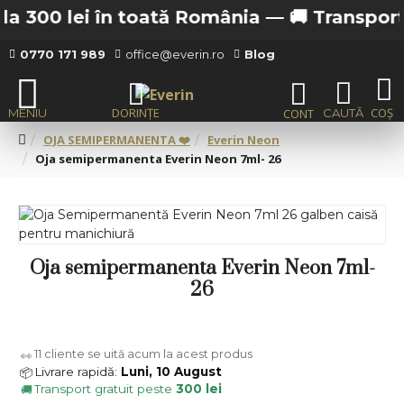
a 300 lei în toată România —
🚚 Transport gr
0770 171 989
office@everin.ro
Blog
OJA SEMIPERMANENTA ❤️
Everin Neon
Oja semipermanenta Everin Neon 7ml- 26
Oja semipermanenta Everin Neon 7ml-
26
11
cliente se uită acum la acest produs
👀
Livrare rapidă:
Luni, 10 August
📦
Transport gratuit peste
300 lei
🚚