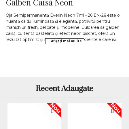
Galben Caisă Neon
Oja Semipermanentă Everin Neon 7ml - 26 EN-26 este o
nuanță caldă, luminoasă și elegantă, potrivită pentru
manichiuri fresh, delicate și moderne. Culoarea sa galben
caisă, cu tentă pastelată și efect neon discret, oferă un
rezultat optimist și rafinat, ideal pentru clientele care își
doresc o manichiură diferită de nuanțele clasice, dar ușor
de purtat în orice context.
Această ojă semipermanentă face parte din gama Everin
Neon și aduce în paletar o culoare caldă, inspirată de
tonurile de piersică, caisă și galben luminos. Nuanța 26
este potrivită pentru manichiuri de primăvară-vară,
pedichiuri fresh, modele romantice, designuri minimaliste,
Recent Adaugate
french colorat sau unghii de accent. Formatul de 7ml este
practic pentru saloane, tehnicieni independenți, cursuri de
manichiură și utilizare personală.
Nou
Nou
Galben caisă neon pentru
manichiuri calde și luminoase