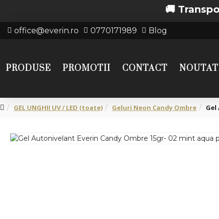
🚚 Transport gratu
office@everin.ro
0770171989
Blog
PRODUSE
PROMOTII
CONTACT
NOUTAT
GEL UNGHII UV / LED (toate)
Geluri Neon Candy Ombre
Gel