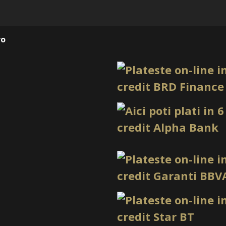
Gama
Can
Tip produs
Gel
ro
Nuanță
Mint
Utilizare
Cons
recomandată
past
Beneficii pentru
1. Culoare pastelată cu i
Candy Ombre 02 aduce în p
potrivită pentru clientele 
de adaptat atât pentru lucr
2. Potrivit pentru degrad
Aspectul lăptos al nuanței a
ombre. Gelul poate fi inte
candy cu mai multe tonuri