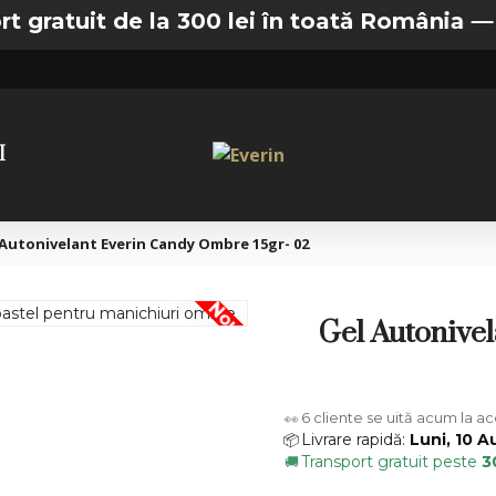
it de la 300 lei în toată România —
🚚 Trans
I
 Autonivelant Everin Candy Ombre 15gr- 02
Nou
Gel Autonive
6
cliente se uită acum la a
👀
Livrare rapidă:
Luni, 10 A
📦
Transport gratuit peste
3
🚚