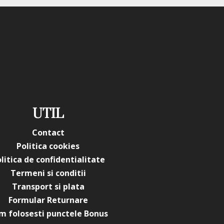
milky white. Astfel, nuanța mint devine un accent vizibil, dar
foarte bine cu teme inspirate de apă, vacanțe și vară. Poate
lb, bleu pal, valuri abstracte, puncte fine sau un strat de
sco cu glitter multidimensional
pentru un aspect
rincipale Gel Autonivelant Everin
gr- 02
UTIL
utonivelant Everin Candy Ombre 15gr- 02
Contact
Politica cookies
rin
litica de confidentialitate
02
Termeni si conditii
Transport si plata
r
Formular Returnare
m folosesti punctele Bonus