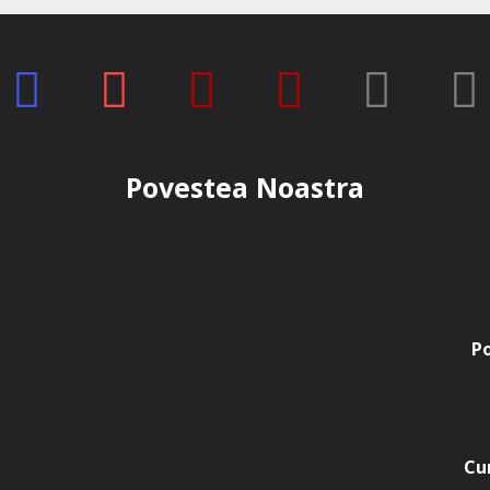
nude cover, french alb sau 
elegant.
Design marin delicat
Nuanța aqua se potrivește 
fi completată cu argintiu, a
ojă semipermanentă Di
proaspăt.
Povestea Noastra
Caracteristici p
Candy Ombre 15
Denumire produs
Gel A
Brand
Eve
Po
Model
CO-
Cantitate
15g
Cu