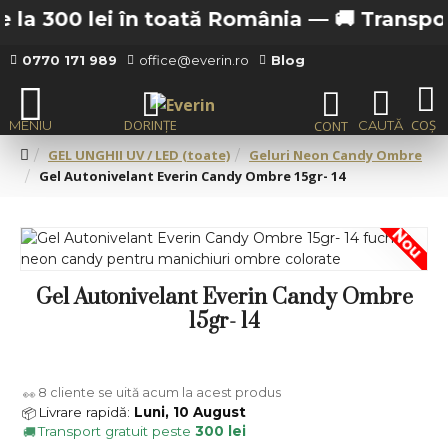
la 300 lei în toată România —
🚚 Transport g
0770 171 989
office@everin.ro
Blog
GEL UNGHII UV / LED (toate)
Geluri Neon Candy Ombre
Gel Autonivelant Everin Candy Ombre 15gr- 14
Nou
Gel Autonivelant Everin Candy Ombre
15gr- 14
8
cliente se uită acum la acest produs
👀
Livrare rapidă:
Luni, 10 August
📦
Transport gratuit peste
300 lei
🚚