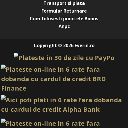
Aplicat uniform pe toate unghiile, Candy Ombre 14
Transport si plata
creează o manichiură intensă, lucioasă și feminină. Este
Formular Returnare
potrivit pentru clientele care vor o culoare puternică,
modernă și ușor de remarcat.
Cum folosesti punctele Bonus
Ombre fuchsia cu alb lăptos
Anpc
Nuanța fuchsia neon se poate estompa frumos în alb
lăptos pentru un efect modern, luminos și foarte
Copyright © 2026 Everin.ro
fotogenic. Acest design este potrivit pentru vară,
festivaluri, vacanțe, evenimente sau lucrări de portofoliu.
Babyboomer color
Candy Ombre 14 poate fi folosit pentru reinterpretarea
babyboomerului clasic, adăugând o tranziție fuchsia
intensă în locul combinației obișnuite alb-nude. Rezultatul
este fresh, feminin și actual.
Accent nails glam
Pentru o manichiură echilibrată, gelul poate fi aplicat pe
una sau două unghii, alături de nude cover, roz pal, french
alb sau milky white, în combinație cu
Gelul Autonivelant Cherry Blossom Veil cu petale