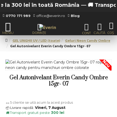
la 300 lei în toată România —
🚚 Transport 
0770 171 989
office@everin.ro
Blog
GEL UNGHII UV / LED (toate)
Geluri Neon Candy Ombre
Gel Autonivelant Everin Candy Ombre 15gr- 07
Nou
Gel Autonivelant Everin Candy Ombre
15gr- 07
5
cliente se uită acum la acest produs
👀
Livrare rapidă:
Vineri, 7 August
📦
Transport gratuit peste
300 lei
🚚