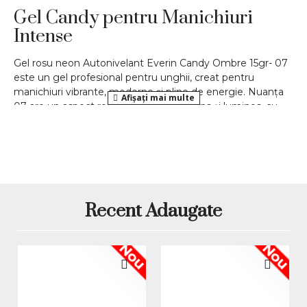
Gel Candy pentru Manichiuri
Intense
Gel rosu neon Autonivelant Everin Candy Ombre 15gr- 07
este un gel profesional pentru unghii, creat pentru
manichiuri vibrante, moderne și pline de energie. Nuanța
07 are un aspect roșu neon candy, intens și luminos, cu
reflexe calde de roșu-corai și o pigmentație ridicată, ideală
pentru clientele care își doresc o culoare puternică,
feminină și ușor de remarcat. Finisajul cremos-lucios oferă
manichiurii un aspect uniform, curat și profesional, potrivit
pentru lucrări de salon, designuri de vară, ombre colorat și
accent nails cu impact vizual.
Recent Adaugate
Everin Candy Ombre
Produsul face parte din gama
și
are cantitatea de 15gr. Modelul produsului este CO-07, iar
nuanța sa roșu neon poate fi folosită pentru construcții,
Nou
Nou
întrețineri, acoperiri decorative, babyboomer color,
degradeuri intense și nail art profesional. Este o alegere
potrivită pentru tehnicienii care vor să ofere clientelor o
culoare expresivă, actuală și foarte fotogenică, perfectă