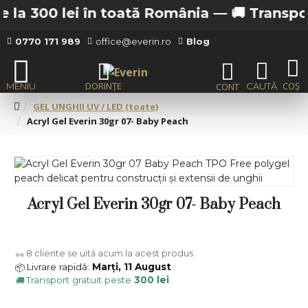
la 300 lei în toată România —
🚚 Transport 
0770 171 989
office@everin.ro
Blog
GEL UNGHII UV / LED (toate)
Acryl Gel Everin 30gr 07- Baby Peach
Acryl Gel Everin 30gr 07- Baby Peach
8
cliente se uită acum la acest produs
👀
Livrare rapidă:
Marți, 11 August
📦
Transport gratuit peste
300 lei
🚚