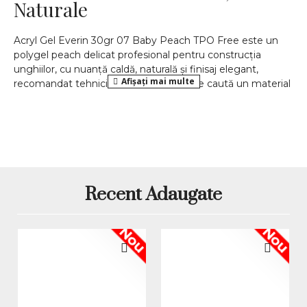
Naturale
Acryl Gel Everin 30gr 07 Baby Peach TPO Free este un
polygel peach delicat profesional pentru construcția
unghiilor, cu nuanță caldă, naturală și finisaj elegant,
recomandat tehnicienilor de unghii care caută un material
rezistent, stabil și ușor de modelat pentru manichiuri
feminine, french, babyboomer, extensii, apex, întreținere și
corecții de salon.
Produsul are cantitatea de 30gr, modelul AEV-07 și face
parte din gama Acryl Gel Everin. Formula TPO Free este
potrivită pentru lucrări UV/LED, iar textura de polygel oferă
Recent Adaugate
control bun în timpul modelării. Beneficiile utilizării nuanței
Baby Peach, idei de manichiuri creative, combinații
recomandate pentru design și detalii tehnice despre
Nou
Nou
model și formulă, astfel încât să alegi mai ușor un polygel
versatil, durabil și aliniat tendințelor actuale în nail art.
Polygel Baby Peach pentru
french, babyboomer și extensii