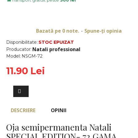
Transport gratuit peste
300 lei
🚚
Bazată pe 0 note.
Spune-ţi opinia
-
Disponibilitate:
STOC EPUIZAT
Natali professional
Producator:
Model:
NSGM-72
11.90 Lei
DESCRIERE
OPINII
Oja semipermanenta Natali
SPECIAL EDITION- 72 GAMA