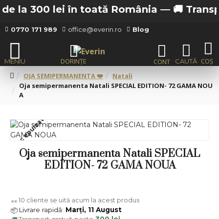
e la 300 lei în toată România —
🚚 Transpor
0770 171 989
office@everin.ro
Blog
OJA SEMIPERMANENTA ❤️
Natali
Oja semipermanenta Natali SPECIAL EDITION- 72 GAMA NOU
A
Stoc epuizat
Oja semipermanenta Natali SPECIAL
EDITION- 72 GAMA NOUA
10
cliente se uită acum la acest produs
👀
Livrare rapidă:
Marți, 11 August
📦