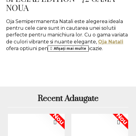
NOUA
Oja Semipermanenta Natali este alegerea ideala 
pentru cele care sunt in cautarea unei solutii 
perfecte pentru manichiura lor. Cu o gama variata 
de culori vibrante si nuante elegante, 
Oja Natali
ofera optiuni pentru orice gust si ocazie. 
De asemenea, este potrivita pentru manichiurile 
realizate cu polygel sau 
gel de unghii
, garantand 
pastrarea intensitatii culorilor alese.
Mod de aplicare:
Recent Adaugate
1. Pregatirea unghiei naturale:
 se da forma 
Nou
Nou
unghiilor, se imping si se indeparteaza cuticulele, 
apoi se utilizeaza o pila buffer pentru a indeparta 
luciul natural al unghiei.