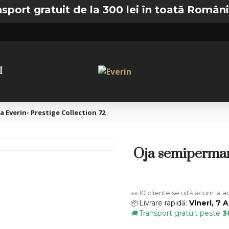
gratuit de la 300 lei în toată România —
🚚
I
Everin- Prestige Collection 72
Oja semipermane
10
cliente se uită acum la 
👀
Livrare rapidă:
Vineri, 7 
📦
Transport gratuit peste
3
🚚