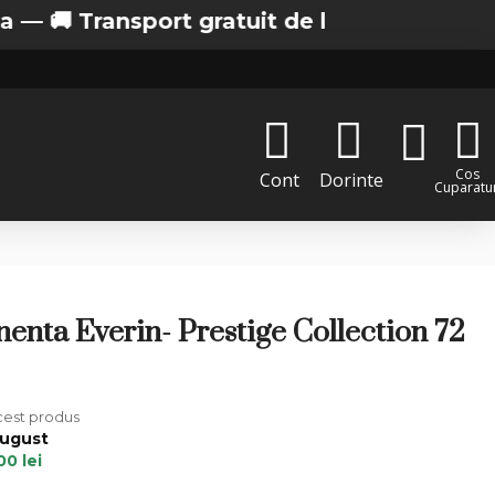
 Transport gratuit de la 200 lei in Bucuresti
Cos
Cont
Dorinte
Cuparatur
nta Everin- Prestige Collection 72
acest produs
August
00 lei