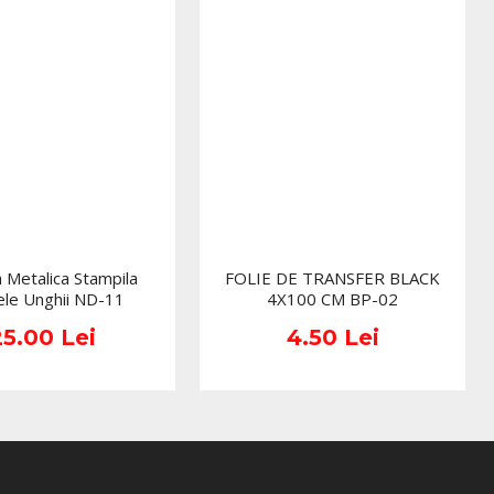
i spatule metalice.
PRESTIGE, vei descoperi bucuria de a avea o 
 de lunga durata, fara a fi nevoie sa te ingrijorezi 
teriorari premature. 
 comercializate in ambalajul original al producatorului.
ea culorii pot varia in functie de monitor. Imaginile
te sunt cu titlu de prezentare si pot diferi in orice mod
maginile produselor livrate, acestea putand prezenta abateri
rierile prezentate pe site, acestea se pot modifica in
ducatorilor fara anuntarea prealabila a utilizatorilor.
a Metalica Stampila
FOLIE DE TRANSFER BLACK
le Unghii ND-11
4X100 CM BP-02
25.00 Lei
4.50 Lei