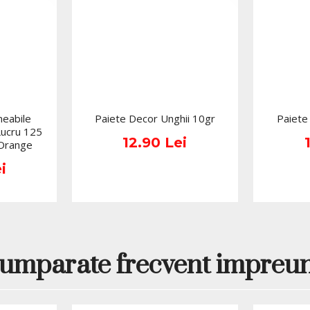
2. Aplicarea bazei:
 se
lampa LED sau in 120 
unui 
rubber base
 cu c
3. Aplicarea straturil
culoare, cu un interval
expune unghia la lamp
de 120-180 de secunde
4. Sigilarea cu Top C
eabile
Paiete Decor Unghii 10gr
Paiete
in lampa LED sau 3-4 m
Lucru 125
5. Indepartarea stratul
12.90 Lei
 Orange
i
Mod de indepartare:
Oja semipermanenta poat
special Soak Off Remo
umparate frecvent impreu
Pentru metoda de inde
Off Remover intr-un reci
inmuiat timp de 10-15 m