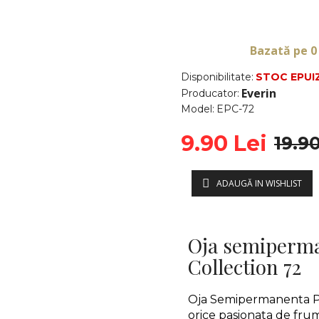
Bazată pe 0
Disponibilitate:
STOC EPUI
Everin
Producator:
Model:
EPC-72
9.90 Lei
19.90
ADAUGĂ IN WISHLIST
Oja semiperma
Collection 72
Oja Semipermanenta 
orice pasionata de frum