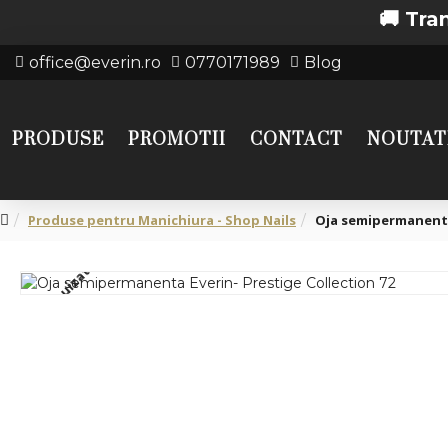
🚚 Transport 
office@everin.ro
0770171989
Blog
PRODUSE
PROMOTII
CONTACT
NOUTAT
Produse pentru Manichiura - Shop Nails
Oja semipermanenta 
Stoc epuizat