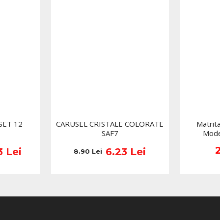
produs cu ajutorul une
Cu oja semipermanenta 
manichiura impecabila si
pentru retusuri sau de
*Produsele prezentate sunt
Nuanta, tonul si intensitat
produselor prezentate pe si
(culoare, aspect etc.) de i
minore de la pozele si desc
functie de actualizarile pro
SET 12
CARUSEL CRISTALE COLORATE
Matrit
SAF7
Mode
3 Lei
6.23 Lei
8.90 Lei