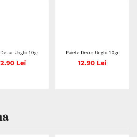
 aplica un strat care se usuca in 30 de secunde in 
de secunde in lampa UV (recomandam aplicarea 
are sa faceti APEX).
or de culoare: 
se aplica alternativ 2 straturi de 
 de uscare de minim 30 de secunde intre ele, apoi se 
a LED timp de 60 de secunde sau la lampa UV timp 
.
oat:
 se aplica si se usuca timp de 60-90 de secunde 
 Decor Unghii 10gr
Paiete Decor Unghii 10gr
inute in lampa UV.
ui lipicios:
 se sterge stratul lipicios cu Cleaner.
12.90 Lei
12.90 Lei
e fi indepartata prin dizolvare folosind lichidul 
ver sau Acetona Pura.
na
partare prin inmuiere: se pune acetona sau Soak 
pient sau capsule speciale si se lasa unghiile la 
inute. Dupa aceasta, se indeparteaza resturile de 