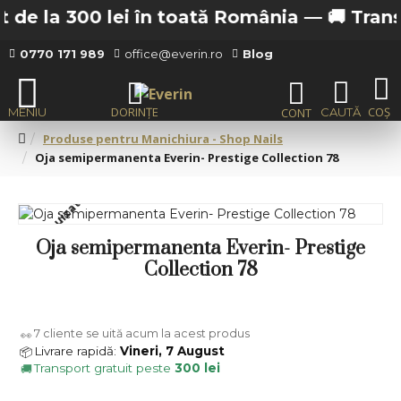
 de la 300 lei în toată România —
🚚 Transpo
0770 171 989
office@everin.ro
Blog
Produse pentru Manichiura - Shop Nails
Oja semipermanenta Everin- Prestige Collection 78
Stoc epuizat
Oja semipermanenta Everin- Prestige
Collection 78
7
cliente se uită acum la acest produs
👀
Livrare rapidă:
Vineri, 7 August
📦
Transport gratuit peste
300 lei
🚚