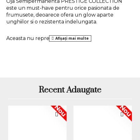
Oja Semipermanenta PRESTIGE COLLECTION 
este un must-have pentru orice pasionata de 
frumusete, deoarece ofera un glow aparte 
unghiilor si o rezistenta indelungata.
Aceasta nu reprezinta un tip de 
oja semipermanenta fara uscare la lampa
, fiind 
necesara o lampa UV sau LED pentru a usca si a 
obtine o manichiura rezistenta.
Indiferent de preferintele tale in materie de 
nuante sau de stil, 
oja prestige
 te va cuceri cu 
Recent Adaugate
paleta sa variata de culori si texturi. De la tonuri 
clasice si sofisticate, la culori indraznete si 
stralucitoare, aceasta colectie este conceputa 
Nou
Nou
pentru a satisface toate gusturile. Mai mult decat 
atat, datorita formulei sale avansate oja este 
rezistenta la zgarieturi si ciobiri, garantand un 
aspect impecabil de pana la 4 saptamani. 